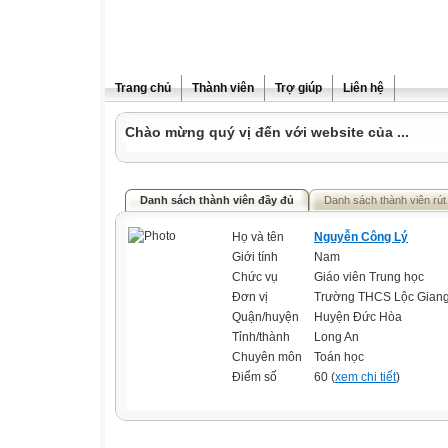
Trang chủ
Thành viên
Trợ giúp
Liên hệ
Chào mừng quý vị đến với website của ...
Danh sách thành viên đầy đủ
Danh sách thành viên rút
Họ và tên
Nguyễn Công Lý
Giới tính
Nam
Chức vụ
Giáo viên Trung học
Đơn vị
Trường THCS Lộc Gian
Quận/huyện
Huyện Đức Hòa
Tỉnh/thành
Long An
Chuyên môn
Toán học
Điểm số
60 (
xem chi tiết
)